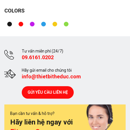
COLORS
Tư vấn miễn phí (24/7)
09.6161.0202
Hãy gửi email cho chúng tôi
info@thietbitheduc.com
GỬI YÊU CẦU LIÊN HỆ
Bạn cần tư vấn & hỗ trợ?
Hãy liên hệ ngay với