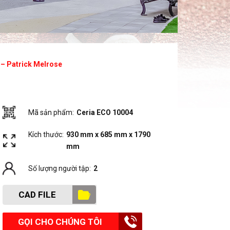
 – Patrick Melrose
Mã sản phẩm:
Ceria ECO 10004
Kích thước:
930 mm x 685 mm x 1790
mm
Số lượng người tập:
2
CAD FILE
GỌI CHO CHÚNG TÔI